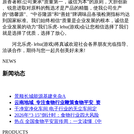
原香著称;公司秉承“质量第一，诚信为本”的原则，大胆创新
、锐意进取对原料的甄选才是产品的精髓，使我公司生产
的“德馨源”、“中谷隆源”和“善娃”牌调味品各项检测指标均达
到国家标准。我们始终相信“质量是企业发展的根本，诚信是
企业发展的动力”我们乐虎- lehu(游戏)会让您相信选择了我们
就是选择了优质，选择了放心。
河北乐虎- lehu(游戏)将真诚欢迎社会各界朋友光临指导、
洽谈合作，期待与您一起共创美好未来!
NEWS
新闻动态
景顺长城能源基建夹杂A
云南地域_专注食物行业鞭策食物平安_资
干净室净化车间 电子行业的无尘车间定
2026年“3·15”倒计时：食物行业四大风险
热点 全国食物平安宣传周：一文读懂《中
PRODUCTS